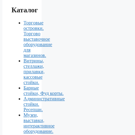
Каталог
Торговые
островки.
Торгово
выставочное
оборудование
для
магазинов.
Витрины,
стеллажи,
прилавки,
кассовые
стойки.
Барные
стойки, Фуд корты.
Aдминистративные
стойки.
Ресепшн.
Музеи,
выставки,
интерактивное
оборудование.