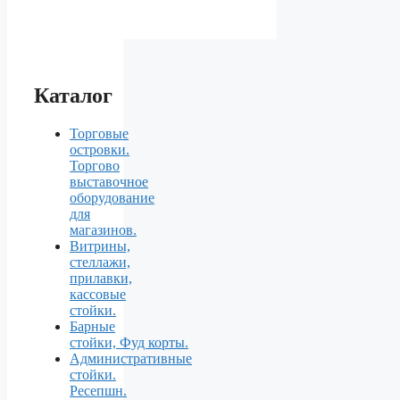
Каталог
Торговые
островки.
Торгово
выставочное
оборудование
для
магазинов.
Витрины,
стеллажи,
прилавки,
кассовые
стойки.
Барные
стойки, Фуд корты.
Aдминистративные
стойки.
Ресепшн.