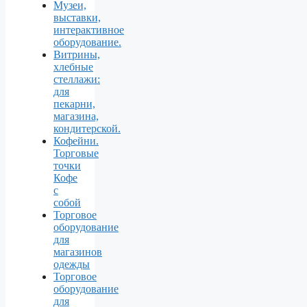
Музеи,
выставки,
интерактивное
оборудование.
Витрины,
хлебные
стеллажи:
для
пекарни,
магазина,
кондитерской.
Кофейни.
Торговые
точки
Кофе
с
собой
Торговое
оборудование
для
магазинов
одежды
Торговое
оборудование
для