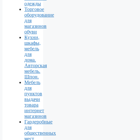
одежды
Торговое
оборудование
для
магазинов
обуви
Кухни,
шкафы,
мебель
для
дома.
Авторская
мебель.
Шпон.
Мебель
для
пунктов
выдачи
товара
интернет
магазинов
Гардеробные
для
общественных
мест