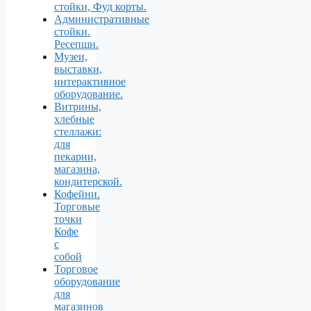
стойки, Фуд корты.
Aдминистративные
стойки.
Ресепшн.
Музеи,
выставки,
интерактивное
оборудование.
Витрины,
хлебные
стеллажи:
для
пекарни,
магазина,
кондитерской.
Кофейни.
Торговые
точки
Кофе
с
собой
Торговое
оборудование
для
магазинов