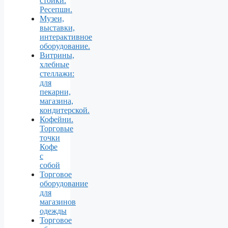
стойки.
Ресепшн.
Музеи,
выставки,
интерактивное
оборудование.
Витрины,
хлебные
стеллажи:
для
пекарни,
магазина,
кондитерской.
Кофейни.
Торговые
точки
Кофе
с
собой
Торговое
оборудование
для
магазинов
одежды
Торговое