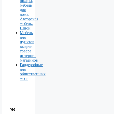
шкафы,
мебель
для
дома.
Авторская
мебель.
Шпон.
Мебель
для
пунктов
выдачи
товара
интернет
магазинов
Гардеробные
для
общественных
мест
ВКонтакте