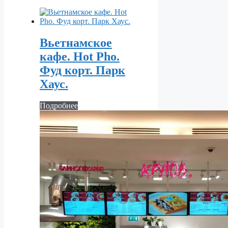
Вьетнамское
кафе. Hot Pho.
Фуд корт. Парк
Хаус.
Подробнее