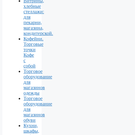
Витрины,
хлебные
стеллажи:
для
пекарни,
магазина,
кондитерской.
Кофейни.
Торговые
точки
Кофе
с
собой
Торговое
оборудование
для
магазинов
одежды
Торговое
оборудование
для
магазинов
обуви
Кухни,
шкафы,