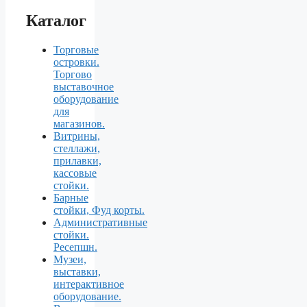
Каталог
Торговые
островки.
Торгово
выставочное
оборудование
для
магазинов.
Витрины,
стеллажи,
прилавки,
кассовые
стойки.
Барные
стойки, Фуд корты.
Aдминистративные
стойки.
Ресепшн.
Музеи,
выставки,
интерактивное
оборудование.