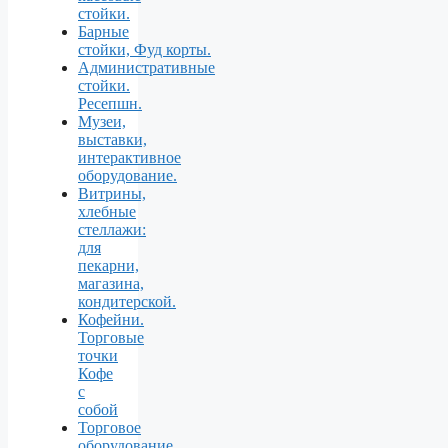
стойки.
Барные
стойки, Фуд корты.
Aдминистративные
стойки.
Ресепшн.
Музеи,
выставки,
интерактивное
оборудование.
Витрины,
хлебные
стеллажи:
для
пекарни,
магазина,
кондитерской.
Кофейни.
Торговые
точки
Кофе
с
собой
Торговое
оборудование