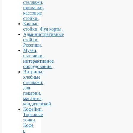
стеллажи,
прилавки,
кассовые
стойки.
Барные
стойки, Фуд корты.
Aдминистративные
стойки.
Ресепшн.
Музеи,
выставки,
интерактивное
оборудование.
Витрины,
хлебные
стеллажи:
для
пекарни,
магазина,
кондитерской.
Кофейни.
Торговые
точки
Кофе
с