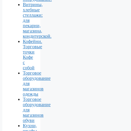
Витрины,
хлебные
стеллажи:
для
пекарни,
магазина,
кондитерской.
Кофейни.
Торговые
точки
Кофе
с
собой
Торговое
оборудование
для
магазинов
одежды
Торговое
оборудование
для
магазинов
обуви
Кухни,
шкафы,