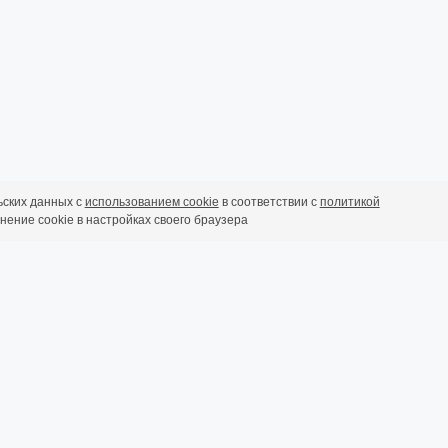
ьских данных с
использованием cookie
в соответствии с
политикой
ьно рассчитать, также можно удаленно, 
нение cookie в настройках своего браузера