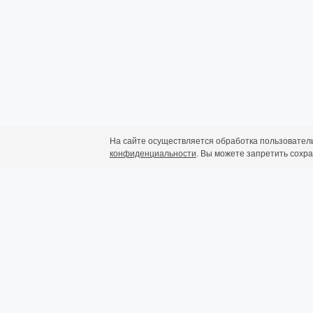
На сайте осуществляется обработка пользовател
Заказать оборудование или предварител
конфиденциальности
. Вы можете запретить сохра
по WhatsApp