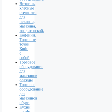
Витрины,
хлебные
стеллажи:
для
пекарни,
магазина,
кондитерской.
Кофейни.
Торговые
точки
Кофе
с
собой
Торговое
оборудование
для
магазинов
одежды
Торговое
оборудование
для
магазинов
обуви
Кухни,
шкафы,