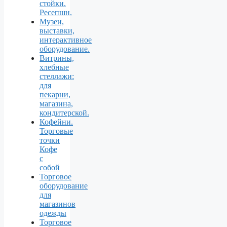
стойки.
Ресепшн.
Музеи,
выставки,
интерактивное
оборудование.
Витрины,
хлебные
стеллажи:
для
пекарни,
магазина,
кондитерской.
Кофейни.
Торговые
точки
Кофе
с
собой
Торговое
оборудование
для
магазинов
одежды
Торговое