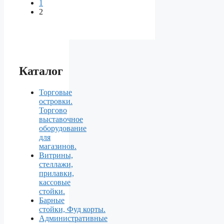
1
2
Каталог
Торговые
островки.
Торгово
выставочное
оборудование
для
магазинов.
Витрины,
стеллажи,
прилавки,
кассовые
стойки.
Барные
стойки, Фуд корты.
Aдминистративные