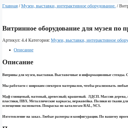
Главная
/
Музеи, выставки, интерактивное оборудование.
/ Вит
Витринное оборудование для музея по п
Артикул:
4.4
Категория:
Музеи, выставки, интерактивное обор
Описание
Описание
Витрины для музея, выставки. Выставочные и информационные стенды. С
Мы работаем с широким спектром материалов, чтобы реализовать любые
Мдф глянцевый, матовый, древесный; крашеный. ЛДСП. Массив дерева, шп
пластики, ПВХ. Металлические каркасы, нержавейка. Полики из ткани дл
освещения экспонатов. Покраска по каталогам RAL, NCS.
Изготовление на заказ. Любые размеры и конфигурации. По вашему проек