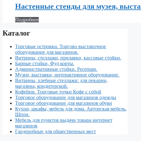
Настенные стенды для музея, выста
Подробнее
Каталог
Торговые островки. Торгово выставочное
оборудование для магазинов.
Витрины, стеллажи, прилавки, кассовые стойки.
Барные стойки, Фуд корты.
Aдминистративные стойки. Ресепшн.
Музеи, выставки, интерактивное оборудование.
Витрины, хлебные стеллажи: для пекарни,
магазина, кондитерской.
Кофейни. Торговые точки Кофе с собой
Торговое оборудование для магазинов одежды
Торговое оборудование для магазинов обуви
Кухни, шкафы, мебель для дома. Авторская мебель.
Шпон.
Мебель для пунктов выдачи товара интернет
магазинов
Гардеробные для общественных мест