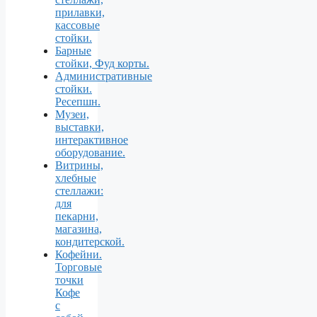
прилавки,
кассовые
стойки.
Барные
стойки, Фуд корты.
Aдминистративные
стойки.
Ресепшн.
Музеи,
выставки,
интерактивное
оборудование.
Витрины,
хлебные
стеллажи:
для
пекарни,
магазина,
кондитерской.
Кофейни.
Торговые
точки
Кофе
с