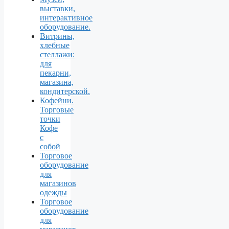
выставки,
интерактивное
оборудование.
Витрины,
хлебные
стеллажи:
для
пекарни,
магазина,
кондитерской.
Кофейни.
Торговые
точки
Кофе
с
собой
Торговое
оборудование
для
магазинов
одежды
Торговое
оборудование
для