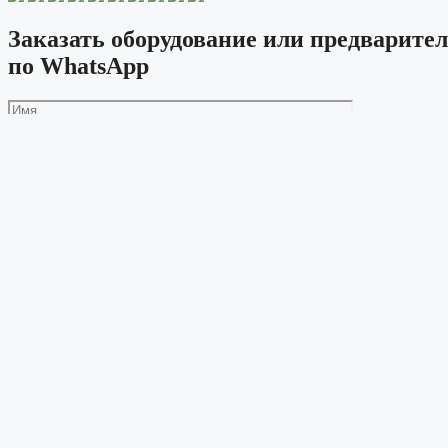
Заказать оборудование или предварител
по WhatsApp
Принимаю
пользовательское соглашение
и соглашаюсь на
о
© 2026 Мебельторг116
• ВСЕ ПРАВА ЗАЩИЩЕНЫ