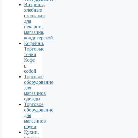
Витрины,
хлебные
стеллажи:
для
пекарни,
магазина,
кондитерской.
Кофейни.
Торговые
точки
Кофе
с
собой
Торговое
оборудование
для
магазинов
одежды
Торговое
оборудование
для
магазинов
обуви
Кухни,
шкафы,