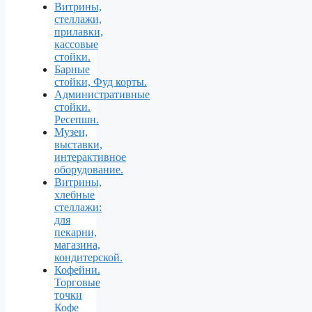
Витрины,
стеллажи,
прилавки,
кассовые
стойки.
Барные
стойки, Фуд корты.
Aдминистративные
стойки.
Ресепшн.
Музеи,
выставки,
интерактивное
оборудование.
Витрины,
хлебные
стеллажи:
для
пекарни,
магазина,
кондитерской.
Кофейни.
Торговые
точки
Кофе