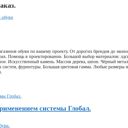
аказ.
в обуви
агазинов обуви по вашему проекту. От дорогих брендов до экон
трах. Помощь в проектировании. Большой выбор материалов: лдс
вое. Искусственный камень. Массив дерева, шпон. Чёрный метал
х систем, фурнитуры. Большая цветовая гамма. Любые размеры 
.
 применением системы Глобал.