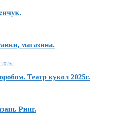
енчук.
авки, магазина.
обом. Театр кукол 2025г.
зань Ринг.