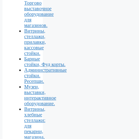
Торгово
выставочное
оборудование
для
магазинов.
Витрины,
стеллажи,
прилавки,
кассовые
стойки.
Барные
стойки, Фуд корты.
Aдминистративные
стойки.
Ресепшн.
Музеи,
выставки,
интерактивное
оборудование.
Витрины,
хлебные
стеллажи:
для
пекарни,
магазина,