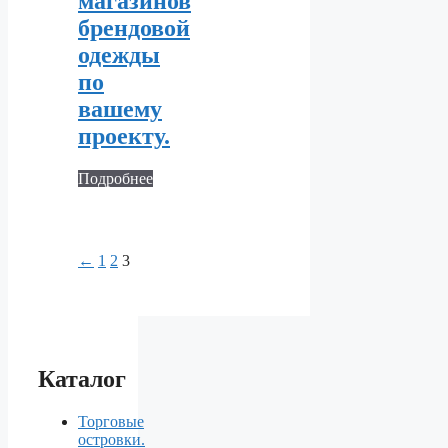
магазинов
брендовой
одежды
по
вашему
проекту.
Подробнее
←
1
2
3
Каталог
Торговые
островки.