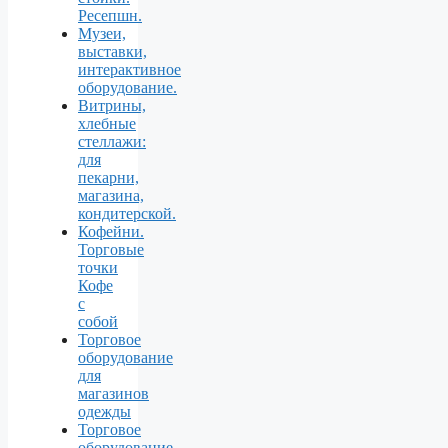
Ресепшн.
Музеи,
выставки,
интерактивное
оборудование.
Витрины,
хлебные
стеллажи:
для
пекарни,
магазина,
кондитерской.
Кофейни.
Торговые
точки
Кофе
с
собой
Торговое
оборудование
для
магазинов
одежды
Торговое
оборудование