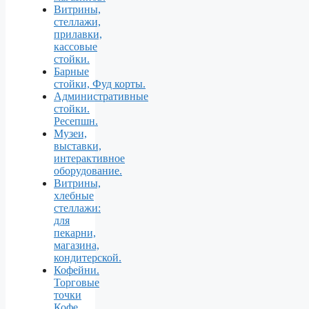
Витрины,
стеллажи,
прилавки,
кассовые
стойки.
Барные
стойки, Фуд корты.
Aдминистративные
стойки.
Ресепшн.
Музеи,
выставки,
интерактивное
оборудование.
Витрины,
хлебные
стеллажи:
для
пекарни,
магазина,
кондитерской.
Кофейни.
Торговые
точки
Кофе