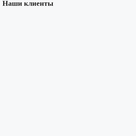
Наши клиенты
Заказать оборудование или предварител
по WhatsApp
Принимаю
пользовательское соглашение
и соглашаюсь н