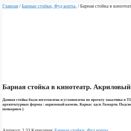
Главная
/
Барные стойки, Фуд корты.
/ Барная стойка в кинотеа
Барная стойка в кинотеатр. Акриловый
Данная стойка была изготовлена и установлена по проекту заказчика в Т
архитектурных формы : акриловый камень. Каркас лдсп Ламарти. Подсве
попкорном )
Артикул:
2.33
Категория:
Барные стойки, Фуд корты.