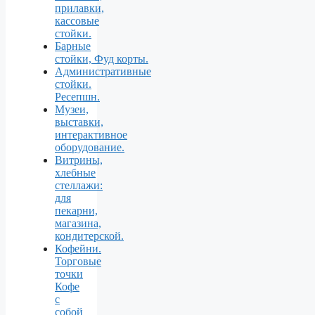
прилавки,
кассовые
стойки.
Барные
стойки, Фуд корты.
Aдминистративные
стойки.
Ресепшн.
Музеи,
выставки,
интерактивное
оборудование.
Витрины,
хлебные
стеллажи:
для
пекарни,
магазина,
кондитерской.
Кофейни.
Торговые
точки
Кофе
с
собой